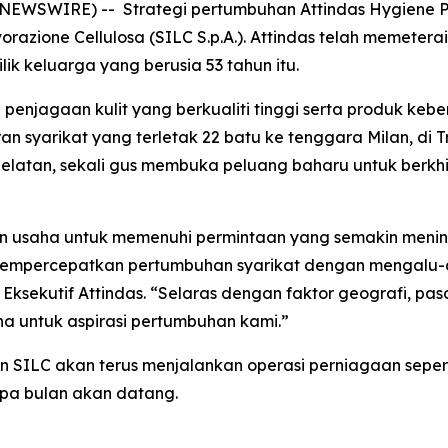
E NEWSWIRE) -- Strategi pertumbuhan Attindas Hygiene P
vorazione Cellulosa (SILC S.p.A.). Attindas telah memete
ik keluarga yang berusia 53 tahun itu.
 penjagaan kulit yang berkualiti tinggi serta produk ke
aran syarikat yang terletak 22 batu ke tenggara Milan, d
 Selatan, sekali gus membuka peluang baharu untuk berk
n usaha untuk memenuhi permintaan yang semakin menin
h mempercepatkan pertumbuhan syarikat dengan mengalu-
ksekutif Attindas. “Selaras dengan faktor geografi, pasar
 untuk aspirasi pertumbuhan kami.”
SILC akan terus menjalankan operasi perniagaan seperti 
pa bulan akan datang.