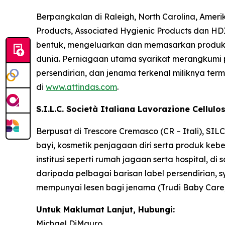
Berpangkalan di Raleigh, North Carolina, Ameri
Products, Associated Hygienic Products dan HDI
bentuk, mengeluarkan dan memasarkan produk k
dunia. Perniagaan utama syarikat merangkumi p
persendirian, dan jenama terkenal miliknya te
di
www.attindas.com
.
S.I.L.C. Società Italiana Lavorazione Cellulo
Berpusat di Trescore Cremasco (CR – Itali), S
bayi, kosmetik penjagaan diri serta produk keb
institusi seperti rumah jagaan serta hospital, 
daripada pelbagai barisan label persendirian, sy
mempunyai lesen bagi jenama (Trudi Baby Care).
Untuk Maklumat Lanjut, Hubungi:
Michael DiMauro