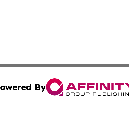
owered By
ubmit Press Release
Terms & Conditions
Copyright/DMCA
a Affinity Group Publishing & Sao Tome and Principe Heal