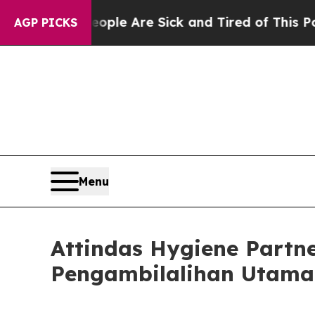
 Win: “People Are Sick and Tired of This Politics
AGP PICKS
Menu
Attindas Hygiene Partn
Pengambilalihan Utama