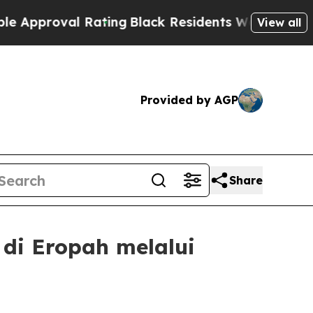
proval Rating
Black Residents Warned of Abusive 
View all
Provided by AGP
Share
di Eropah melalui