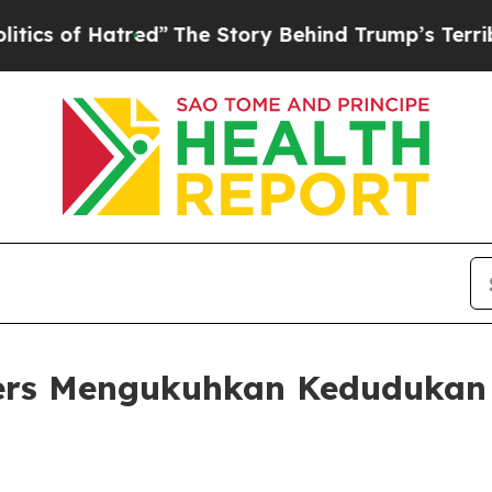
 of Hatred”
The Story Behind Trump’s Terrible Ap
ers Mengukuhkan Kedudukan 