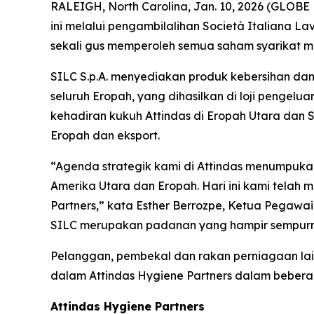
RALEIGH, North Carolina, Jan. 10, 2026 (GLOB
ini melalui pengambilalihan Società Italiana La
sekali gus memperoleh semua saham syarikat mil
SILC S.p.A. menyediakan produk kebersihan dan
seluruh Eropah, yang dihasilkan di loji pengelu
kehadiran kukuh Attindas di Eropah Utara dan
Eropah dan eksport.
“Agenda strategik kami di Attindas menumpuka
Amerika Utara dan Eropah. Hari ini kami tela
Partners,” kata Esther Berrozpe, Ketua Pegawai E
SILC merupakan padanan yang hampir sempurna
Pelanggan, pembekal dan rakan perniagaan lain 
dalam Attindas Hygiene Partners dalam bebera
Attindas Hygiene Partners