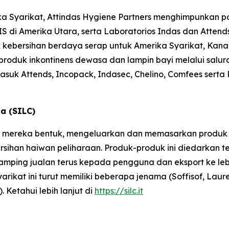
ka Syarikat, Attindas Hygiene Partners menghimpunkan po
S di Amerika Utara, serta Laboratorios Indas dan Attend
ebersihan berdaya serap untuk Amerika Syarikat, Kanada
roduk inkontinens dewasa dan lampin bayi melalui salura
rmasuk
Attends, Incopack, Indasec, Chelino, Comfees
serta
sa (SILC)
ILC mereka bentuk, mengeluarkan dan memasarkan produk u
ersihan haiwan peliharaan. Produk-produk ini diedarkan t
di samping jualan terus kepada pengguna dan eksport ke le
arikat ini turut memiliki beberapa jenama (Soffisof, Laur
 Ketahui lebih lanjut di
https://silc.it